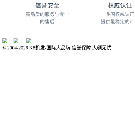
© 2004-
2026
K8凯发-国际大品牌 信誉保障 大额无忧