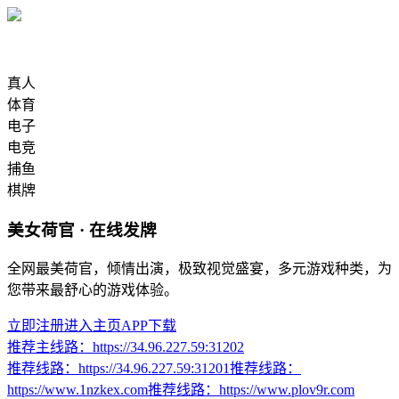
真人
体育
电子
电竞
捕鱼
棋牌
美女荷官 · 在线发牌
全网最美荷官，倾情出演，极致视觉盛宴，多元游戏种类，为
您带来最舒心的游戏体验。
立即注册
进入主页
APP下载
推荐主线路：
https://34.96.227.59:31202
推荐线路：
https://34.96.227.59:31201
推荐线路：
https://www.1nzkex.com
推荐线路：
https://www.plov9r.com